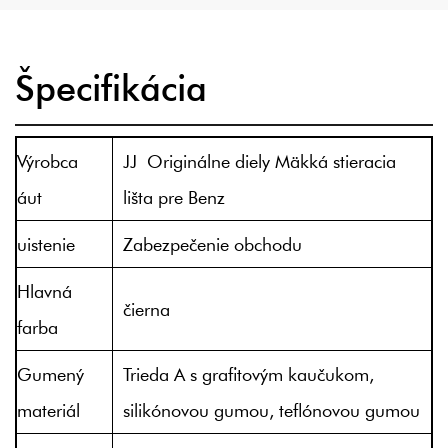
Špecifikácia
Výrobca
JJ Originálne diely Mäkká stieracia
áut
lišta pre Benz
uistenie
Zabezpečenie obchodu
Hlavná
čierna
farba
Gumený
Trieda A s grafitovým kaučukom,
materiál
silikónovou gumou, teflónovou gumou