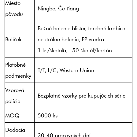
Miesto
Ningbo, Če-ťiang
pôvodu
Bežné balenie blister, farebná krabica
Balíček
neutrálne balenie, PP vrecko
1 ks/škatuľa, 50 škatúľ/kartón
Platobné
T/T, L/C, Western Union
podmienky
Vzorová
Bezplatné vzorky pre kupujúcich série
polícia
MOQ
5000 ks
Dodacia
30-40 pracovných dní