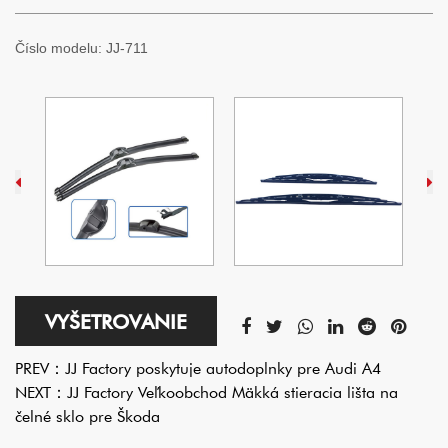
Číslo modelu:
JJ-711
VYŠETROVANIE
PREV：
JJ Factory poskytuje autodoplnky pre Audi A4
NEXT：
JJ Factory Veľkoobchod Mäkká stieracia lišta na
čelné sklo pre Škoda