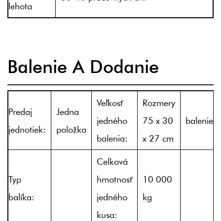
lehota
Balenie A Dodanie
Veľkosť
Rozmery
Predaj
Jedna
jedného
75 x 30
balenie:
jednotiek:
položka
balenia:
x 27 cm
Celková
Typ
hmotnosť
10 000
balíka:
jedného
kg
kusa: