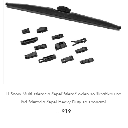
erač okien so škrabkou na
JJ stieracia lišta dodávateľ rám sti
y Duty so sponami
stierača au
JJ-406