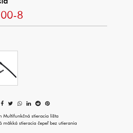
ia
700-8
n Multifunkčná stieracia lišta
á mäkká stieracia čepeľ bez utierania