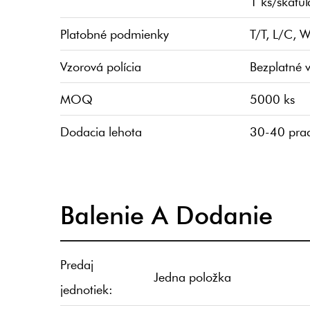
1 ks/škatu
Platobné podmienky
T/T, L/C, 
Vzorová polícia
Bezplatné v
MOQ
5000 ks
Dodacia lehota
30-40 prac
Balenie A Dodanie
Predaj
Jedna položka
jednotiek: