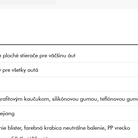
 ploché stierače pre väčšinu áut
 pre všetky autá
 grafitovým kaučukom, silikónovou gumou, teflónovou gu
ejiang
ie blister, farebná krabica neutrálne balenie, PP vrecko