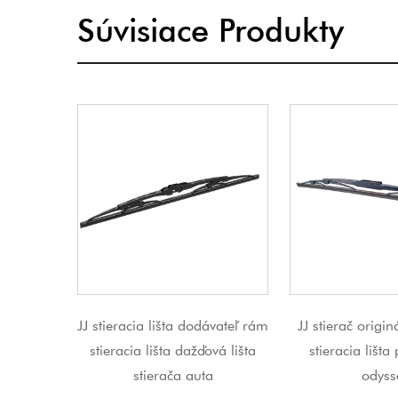
Súvisiace Produkty
ta dodávateľ rám
JJ stierač originálna rámová
JJ Nový pr
 dažďová lišta
stieracia lišta pre Honda
rám konven
a auta
odyssey
kovové lišt