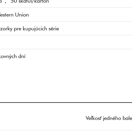
ľa , 50 škatúľ/kartón
Western Union
zorky pre kupujúcich série
ovných dní
Veľkosť jedného bale