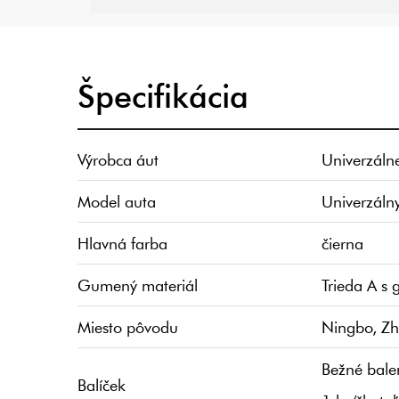
Špecifikácia
Výrobca áut
Univerzálne
Model auta
Univerzálny
Hlavná farba
čierna
Gumený materiál
Trieda A s
Miesto pôvodu
Ningbo, Zh
Bežné balen
Balíček