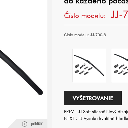
do každého počas
JJ-
Číslo modelu:
Číslo modelu:
JJ-700-8
VYŠETROVANIE
PREV：
JJ Soft stierač Nový dizaj
NEXT：
JJ Vysoko kvalitná hladk
priblížiť