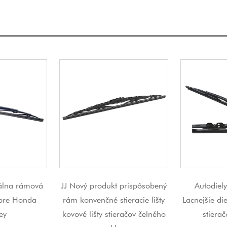
odukt prispôsobený
Autodiely JJ Low MOQ
Veľ
čné stieracie lišty
Lacnejšie diely príslušenstva k
Multif
y stieračov čelného
stieračom do auta
výrobca